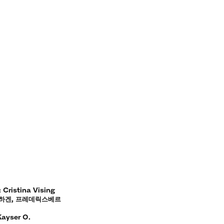
istina Vising
펜하겐, 프레데릭스베르
Kayser O.