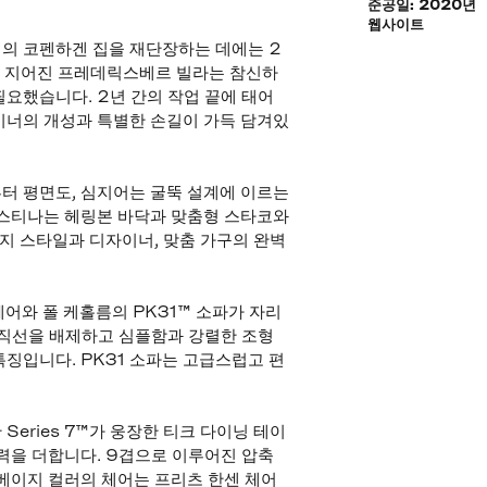
준공일: 2020년
웹사이트
의 코펜하겐 집을 재단장하는 데에는 2
에 지어진 프레데릭스베르 빌라는 참신하
요했습니다. 2년 간의 작업 끝에 태어
이너의 개성과 특별한 손길이 가득 담겨있
터 평면도, 심지어는 굴뚝 설계에 이르는
리스티나는 헤링본 바닥과 맞춤형 스타코와
티지 스타일과 디자이너, 맞춤 가구의 완벽
어와 폴 케홀름의 PK31™ 소파가 자리
 직선을 배제하고 심플함과 강렬한 조형
징입니다. PK31 소파는 고급스럽고 편
eries 7™가 웅장한 티크 다이닝 테이
력을 더합니다. 9겹으로 이루어진 압축
베이지 컬러의 체어는 프리츠 한센 체어