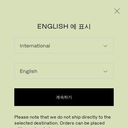
레지덴시얼
프로페셔널
ENGLISH 에 표시
PLENUM™
플레넘™은 협업, 집중 또는 휴식을 위한 모던한 작업
공간을 제공합니다. 하이메 아욘이 디자인한, 곡선을
이루는 하이 백 소파 시스템은 1인용, 2인용 및 3인
용 단위로 구성되며, 전원 플러그, USB 포트 및 부착
되어 있거나 추가로 부착할 수 있는 테이블 옵션을 제
공합니다.
계속하기
Please note that we do not ship directly to the
selected destination. Orders can be placed