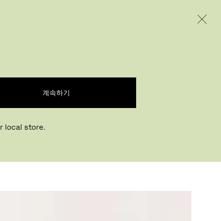
INTERNATIONAL / EUR – KOREAN
제품
인스퍼레이션
회사 소개
계속하기
로 사용하거나 소품
 지닌 제품입니다.
 local store.
요 프로젝트에서 모
된 닷™ 스툴을 선