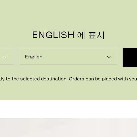
ENGLISH 에 표시
닷™ 스툴은 사무실이나 가정에서 체어
으로 활용할 수 있는, 심플한 아름다움을
ly to the selected destination. Orders can be placed with your
아르네 야콥센은 지금까지 여러 차례 주
던하고 미니멀하며 절제력을 강조한 세련
보였습니다.