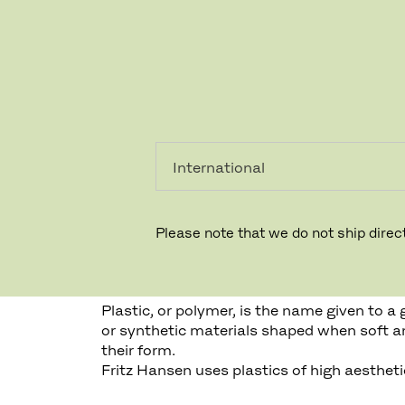
레지덴시
프로페셔
얼
널
Please note that we do not ship direct
플라스틱 (PA)
Plastic, or polymer, is the name given to a 
or synthetic materials shaped when soft a
their form.
Fritz Hansen uses plastics of high aesthetic