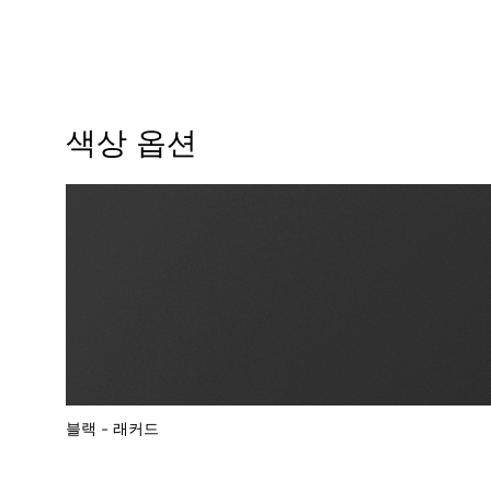
색상 옵션
블랙 - 래커드