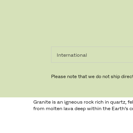
레지덴시
프로페셔
얼
널
Please note that we do not ship direct
그래나이트
Granite is an igneous rock rich in quartz, 
from molten lava deep within the Earth’s cr