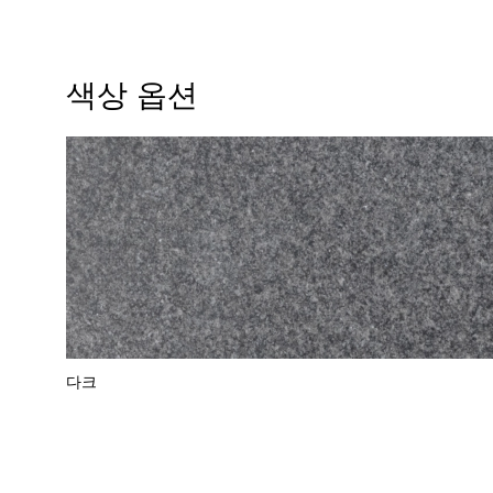
색상 옵션
다크