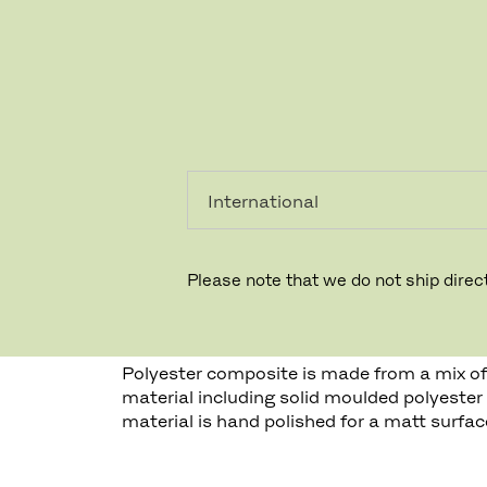
레지덴시
프로페셔
얼
널
Please note that we do not ship direct
합성 폴리에스터
Polyester composite is made from a mix of a
material including solid moulded polyester
material is hand polished for a matt surfa