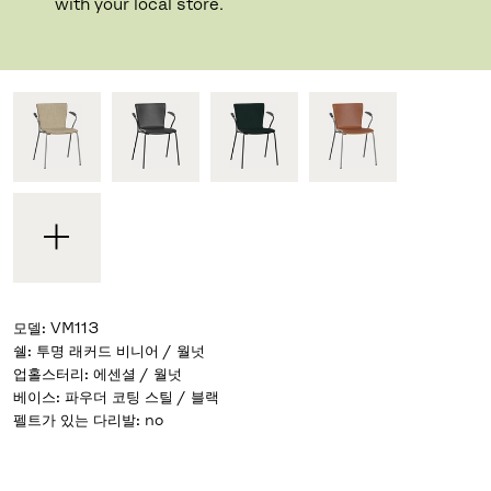
디자이너 Vico Magistretti
,
1997
with your local store.
기성 디자인과 자신만의 디자인 중 선택하세요
모델
:
VM113
쉘
:
투명 래커드 비니어 / 월넛
업홀스터리
:
에센셜 / 월넛
베이스
:
파우더 코팅 스틸 / 블랙
펠트가 있는 다리발
:
no