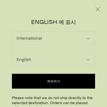
레지덴시얼
프로페셔널
ENGLISH 에 표시
이미지 다운로드
나만의 공간에서 확인하기
FritzHansen_Project_Consume
계속하기
클릭하여 확대하기
드래그하여 회전하기
Please note that we do not ship directly to the
VICO DUO™
selected destination. Orders can be placed