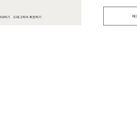
매
확대하기
드래그하여 회전하기
개
사이즈
다운로드
관리 및 유지보수
배송과 반품
한 라인의 스타일리한 디자인이 특징인, 쌓아서 보관할 수 있는 베니어 체어입니
의 디자인 부서에서 스케치한 디자인을 기반으로 제작되었으며 다목적으로 활
문에서 태어난 디자이너 비코 마지스트레티(Vico Magistretti)는 훌륭하
학을 고수하고 있습니다. 이탈리아 디자인의 창시자 중 한 명으로 칭송받는 그
축적 파사드까지, 실험적이면서도 놀라운 균형미를 자랑하는 작품들로 널리 알