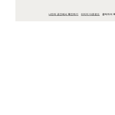
나만의 공간에서 확인하기
이미지 다운로드
클릭하여 
소
디자인 소개
비코 듀오는 심플하고 간결
지스트레티가 프리츠 한센
디자이너 소개
밀라노의 유명한 건축가 가
납할 수 없다는 확고한 철
트의 가구부터 정교한 건