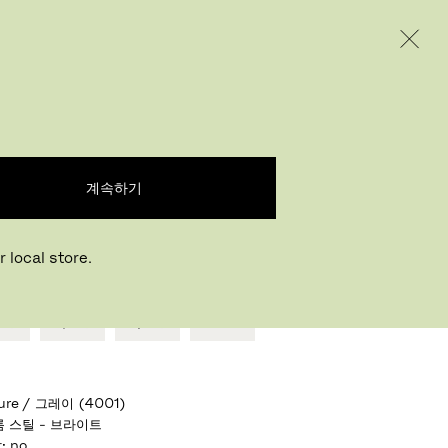
INTERNATIONAL / EUR – KOREAN
제품
인스퍼레이션
회사 소개
 DUO™
gistretti
,
1997
계속하기
자신만의 디자인 중 선택하세요
 local store.
ure / 그레이 (4001)
롬 스틸 - 브라이트
발
:
no