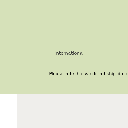
레지덴시
프로페셔
얼
널
Please note that we do not ship direct