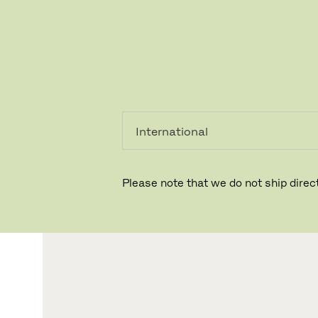
레지덴시
프로페셔
얼
널
Please note that we do not ship direct