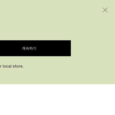
INTERNATIONAL / EUR – KOREAN
제품
인스퍼레이션
회사 소개
계속하기
 local store.
Buying online? This is our website for
International. From here we do not offer online
장 찾기
purchasing. Orders can be placed with your
local store.