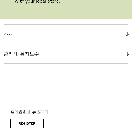
with your local store.
Buying online? This is our website for International. From here we do not offer
online purchasing. Orders can be placed with your local store.
소개
관리 및 유지보수
프리츠한센 뉴스레터
REGISTER