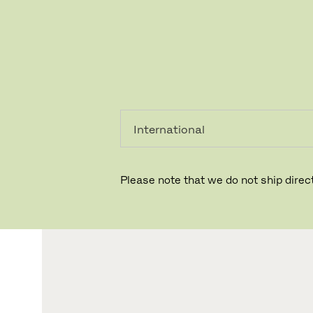
레지덴시
프로페셔
얼
널
Please note that we do not ship direct