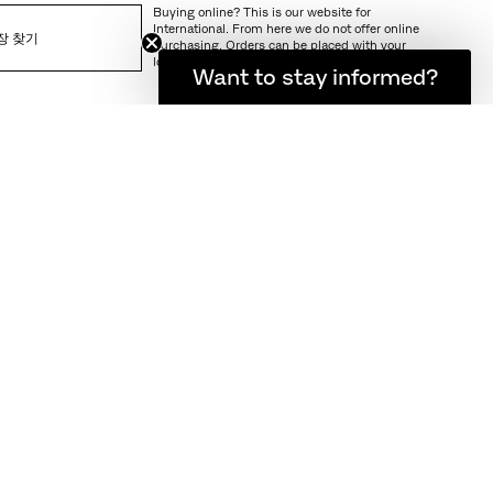
Buying online? This is our website for
International. From here we do not offer online
장 찾기
purchasing. Orders can be placed with your
local store.
소식을 계속 받아보고 싶으신가요?
Want to stay informed?