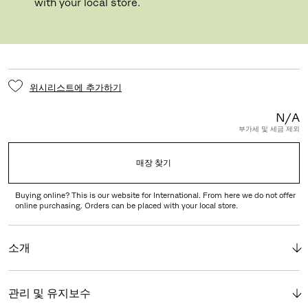
GLIDER
with your local store.
위시리스트에 추가하기
N/A
부가세 및 세금 제외
매장 찾기
Buying online? This is our website for International. From here we do not offer
online purchasing. Orders can be placed with your local store.
소개
관리 및 유지보수