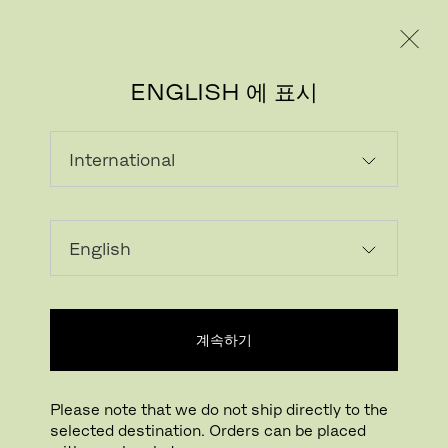
레지덴시얼
프로페셔널
ENGLISH 에 표시
이미지 다운로드
나만의 공간에서 확인하기
FritzHansen_Project_Consume
계속하기
클릭하여 확대하기
드래그하여 회전하기
Please note that we do not ship directly to the
PLANNER™ TABLES
selected destination. Orders can be placed