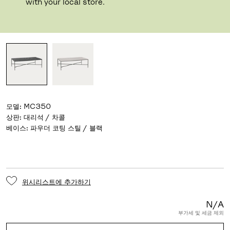
디자이너 Paul McCobb
,
1950
with your local store.
종류
모델
:
MC350
상판
:
대리석 / 차콜
베이스
:
파우더 코팅 스틸 / 블랙
위시리스트에 추가하기
N/A
부가세 및 세금 제외