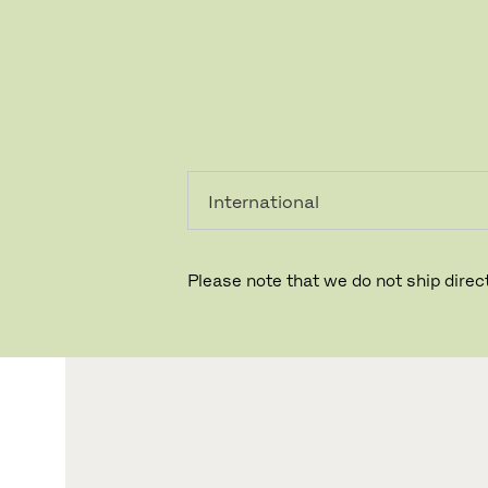
레지덴시
프로페셔
얼
널
Please note that we do not ship direct