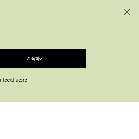
INTERNATIONAL / EUR – KOREAN
제품
인스퍼레이션
회사 소개
계속하기
 local store.
Buying online? This is our website for
International. From here we do not offer online
장 찾기
purchasing. Orders can be placed with your
local store.