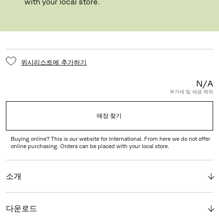
CASTOR, HARD WITH BRAKES
with your local store.
위시리스트에 추가하기
N/A
부가세 및 세금 제외
매장 찾기
Buying online? This is our website for International. From here we do not offer
online purchasing. Orders can be placed with your local store.
소개
다운로드