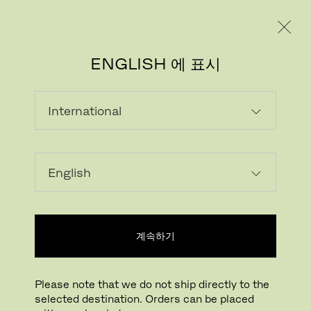
레지덴시얼
프로페셔널
ENGLISH 에 표시
로딩...
위시리스트에 추가하기
계속하기
매장 찾기
Please note that we do not ship directly to the
Buying online? This is our website for International. From here we do not offer
selected destination. Orders can be placed
online purchasing. Orders can be placed with your local store.