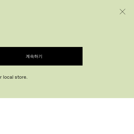
INTERNATIONAL / EUR – KOREAN
제품
인스퍼레이션
회사 소개
계속하기
 local store.
Buying online? This is our website for
International. From here we do not offer online
장 찾기
purchasing. Orders can be placed with your
local store.