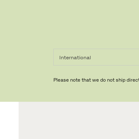
레지덴시
프로페셔
얼
널
Please note that we do not ship direct