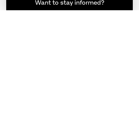
소식을 계속 받아보고 싶으신가요?
Want to stay informed?
REGISTER
팔로우
연락처
+45 48 17 23 00
info@fritzhansen.com
스토어 찾기
매장 찾기
LOGIN