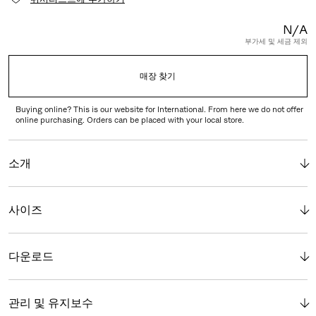
N/A
부가세 및 세금 제외
매장 찾기
Buying online? This is our website for International. From here we do not offer
online purchasing. Orders can be placed with your local store.
소개
사이즈
다운로드
관리 및 유지보수