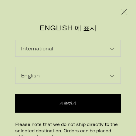
레지덴시얼
프로페셔널
ENGLISH 에 표시
이미지 다운로드
나만의 공간에서 확인하기
FritzHansen_Project_Consume
계속하기
클릭하여 확대하기
드래그하여 회전하기
Please note that we do not ship directly to the
FRI™
selected destination. Orders can be placed