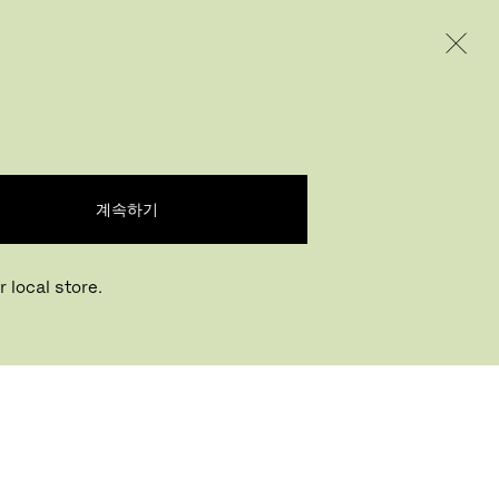
INTERNATIONAL / EUR – KOREAN
제품
인스퍼레이션
회사 소개
계속하기
 local store.
Buying online? This is our website for
International. From here we do not offer online
장 찾기
purchasing. Orders can be placed with your
local store.