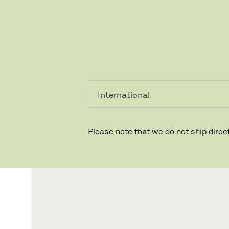
레지덴시
프로페셔
얼
널
Please note that we do not ship direct