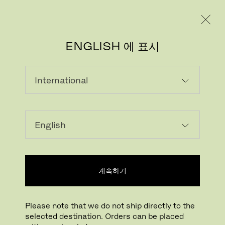
레지덴시얼
프로페셔널
ENGLISH 에 표시
로딩...
위시리스트에 추가하기
계속하기
매장 찾기
Please note that we do not ship directly to the
Buying online? This is our website for International. From here we do not offer
selected destination. Orders can be placed
online purchasing. Orders can be placed with your local store.