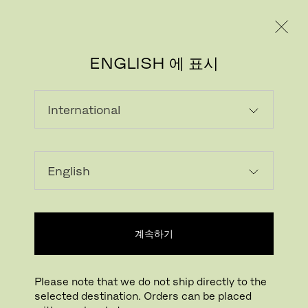
레지덴시얼
프로페셔널
ENGLISH 에 표시
로딩...
위시리스트에 추가하기
계속하기
매장 찾기
Please note that we do not ship directly to the
Buying online? This is our website for International. From here we do not offer
selected destination. Orders can be placed
online purchasing. Orders can be placed with your local store.