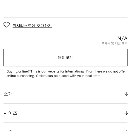
위시리스트에 추가하기
N/A
부가세 및 세금 제외
매장 찾기
Buying online? This is our website for International. From here we do not offer
online purchasing. Orders can be placed with your local store.
소개
사이즈