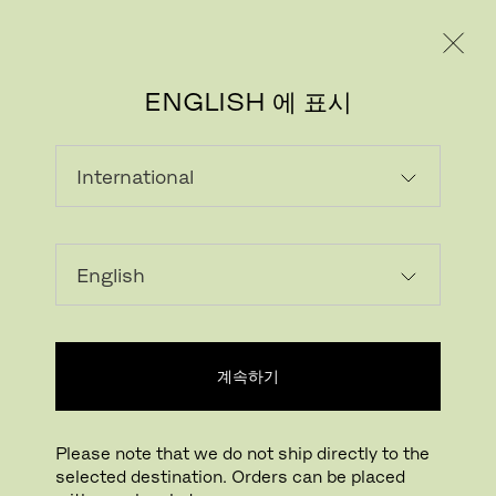
레지덴시얼
프로페셔널
ENGLISH 에 표시
로딩...
위시리스트에 추가하기
계속하기
매장 찾기
Please note that we do not ship directly to the
Buying online? This is our website for International. From here we do not offer
selected destination. Orders can be placed
online purchasing. Orders can be placed with your local store.