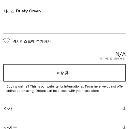
시리즈
Dusty Green
위시리스트에 추가하기
N/A
부가세 및 세금 제외
매장 찾기
Buying online? This is our website for International. From here we do not offer
online purchasing. Orders can be placed with your local store.
소개
사이즈