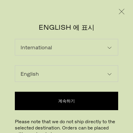
레지덴시얼
프로페셔널
ENGLISH 에 표시
이미지 다운로드
나만의 공간에서 확인하기
FritzHansen_Project_Consume
계속하기
클릭하여 확대하기
드래그하여 회전하기
Please note that we do not ship directly to the
ALPHABET™ SOFA SERIES
selected destination. Orders can be placed