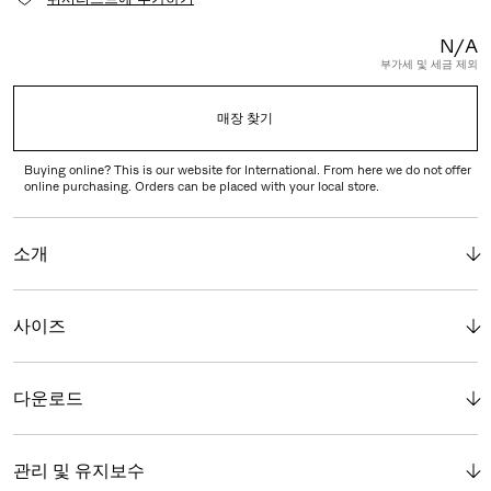
N/A
부가세 및 세금 제외
매장 찾기
Buying online? This is our website for International. From here we do not offer
online purchasing. Orders can be placed with your local store.
소개
사이즈
다운로드
관리 및 유지보수