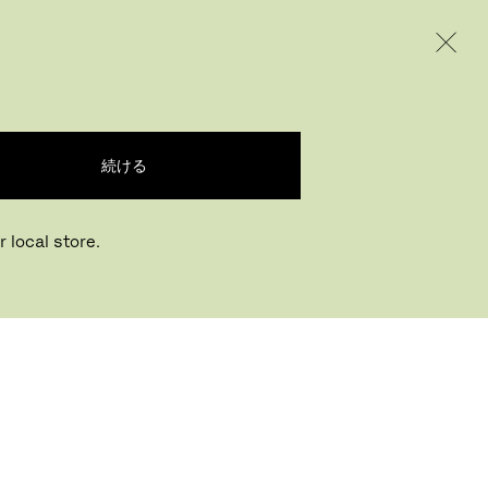
INTERNATIONAL / EUR – JAPANESE
ODUCTS
INSPIRATION
ABOUT US
続ける
 local store.