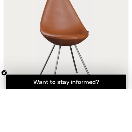
登録者限定の最新ニュース
Want to stay informed?
ドロップ
3110, フルパディング
N/A
他のバリエーション