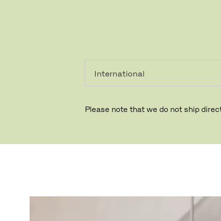
個人のお客
法人のお客
様
様
カラヴァッジオ
カラヴァッジオは、デザインアイコンとして広く
Please note that we do not ship direct
す。デザイナーのセシリエ・マンツは、カラヴァ
トに高級感とフレッシュでモダンな表情を融合さ