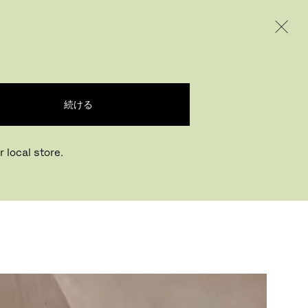
INTERNATIONAL / EUR – JAPANESE
ODUCTS
INSPIRATION
ABOUT US
続ける
 local store.