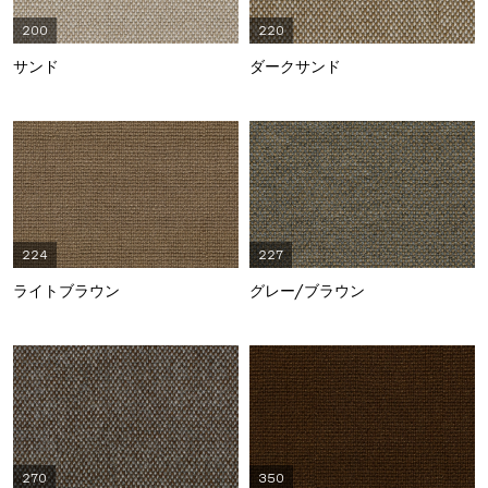
200
220
サンド
ダークサンド
224
227
ライトブラウン
グレー/ブラウン
270
350