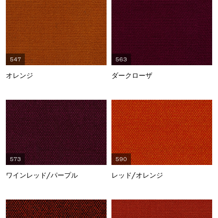
547
563
オレンジ
ダークローザ
573
590
ワインレッド/パープル
レッド/オレンジ