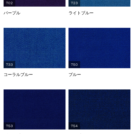
702
723
パープル
ライトブルー
733
750
コーラルブルー
ブルー
753
754