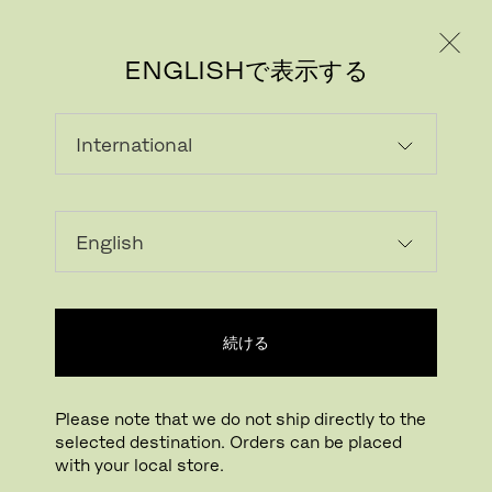
個人のお客様
法人のお客様
ENGLISHで表示する
HALLINGDAL
Kvadrat’s first textile ‘Hallingdal’ has
become the archetype of woollen textiles.
The very durable upholstery textile was
続ける
originally designed in 1965 by Nanna Ditzel,
and is now available in a version with an
updated colour scale: Hallingdal 65.
Please note that we do not ship directly to the
selected destination. Orders can be placed
Hallingdal 65 is made of wool and viscose,
with your local store.
which complement each other well: the wool