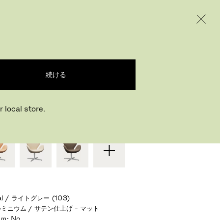
INTERNATIONAL / EUR – JAPANESE
ODUCTS
INSPIRATION
ABOUT US
チェア
続ける
ルネ・ヤコブセン
,
1958
 local store.
またはお好みの仕様を選ぶ
dal / ライトグレー (103)
ミニウム / サテン仕上げ - マット
ｃｍ
:
No