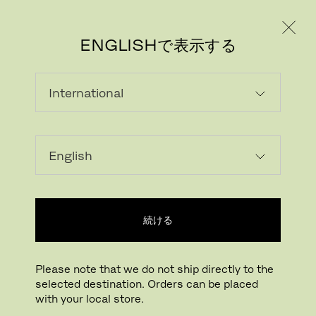
個人のお客様
法人のお客様
ENGLISHで表示する
画像をダウンロード
ARで試す
FritzHansen_Pro
続ける
拡大する
ドラッグして回転
Please note that we do not ship directly to the
selected destination. Orders can be placed
スーパー楕円テーブル 延長式ダイニング
with your local store.