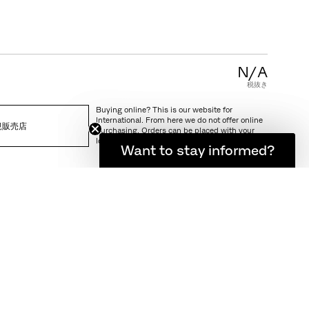
製品保証
製品のケアとメンテナンス
利用規約
N/A
ブランドパートナー
税抜き
Buying online? This is our website for
International. From here we do not offer online
規販売店
purchasing. Orders can be placed with your
local store.
登録者限定の最新ニュース
Want to stay informed?
と返品
デル用
ぶしたと言われてい