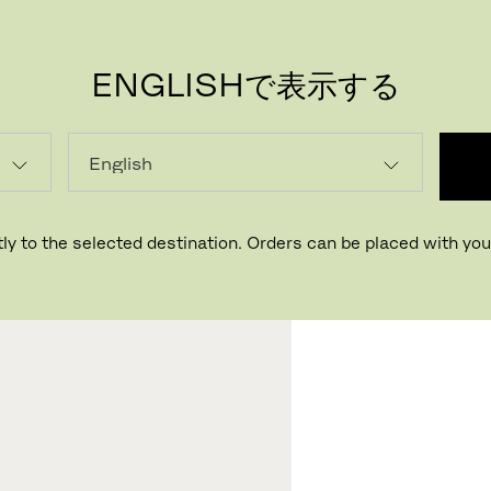
ENGLISHで表示する
PR
グライ
デザイナー ア
ly to the selected destination. Orders can be placed with your