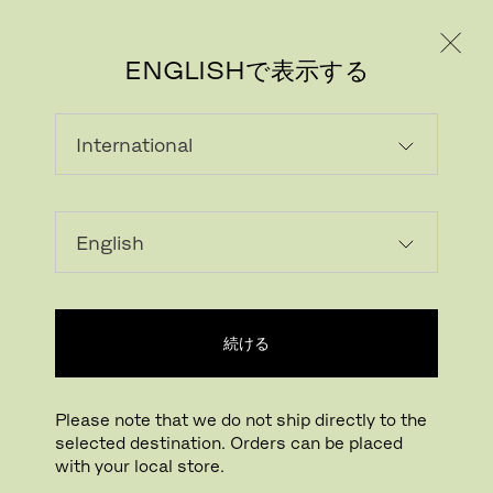
個人のお客様
法人のお客様
ENGLISHで表示する
読み込んでいます...
ウィッシュリストに追加する
続ける
正規販売店
Please note that we do not ship directly to the
selected destination. Orders can be placed
Buying online? This is our website for International. From here we do not offer
with your local store.
online purchasing. Orders can be placed with your local store.