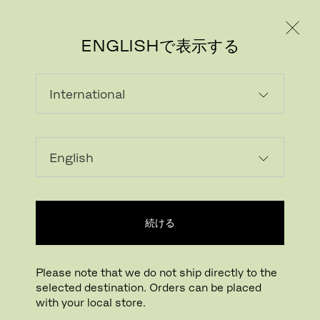
個人のお客様
法人のお客様
ENGLISHで表示する
画像をダウンロード
ARで試す
FritzHansen_Pro
続ける
拡大する
ドラッグして回転
Please note that we do not ship directly to the
selected destination. Orders can be placed
セブンチェア 椅子
with your local store.