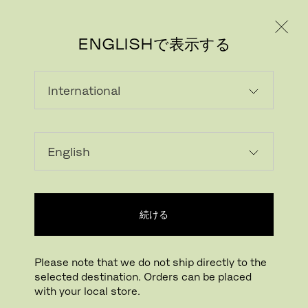
個人のお客様
法人のお客様
ENGLISHで表示する
画像をダウンロード
ARで試す
FritzHansen_Pro
続ける
拡大する
ドラッグして回転
Please note that we do not ship directly to the
selected destination. Orders can be placed
セブンチェア 椅子
with your local store.