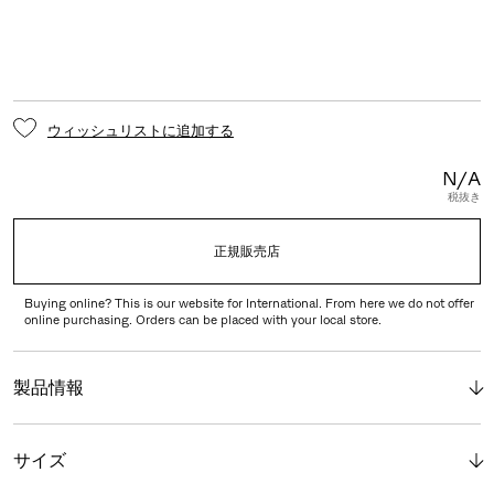
ウィッシュリストに追加する
N/A
税抜き
正規販売店
Buying online? This is our website for International. From here we do not offer
online purchasing. Orders can be placed with your local store.
製品情報
サイズ