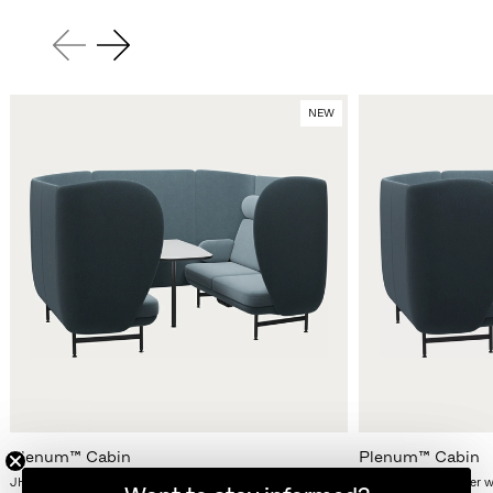
NEW
Plenum™ Cabin
Plenum™ Cabin
JH1004T, 4-seater with Table
JH1004TS, 4-seater wi