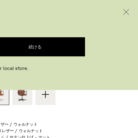
INTERNATIONAL / EUR – JAPANESE
ODUCTS
INSPIRATION
ABOUT US
スフォード
続ける
ルネ・ヤコブセン
,
1965
 local store.
またはお好みの仕様を選ぶ
ザー / ウォルナット
レザー / ウォルナット
ム / サテン仕上げ - マット