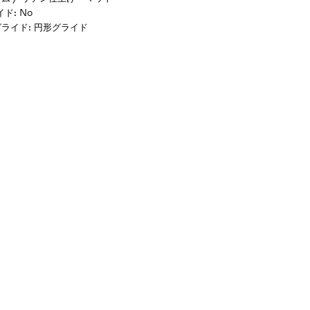
イド
:
No
グライド
:
円形グライド