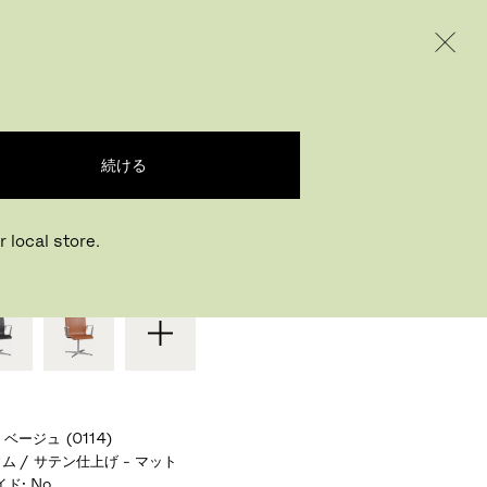
INTERNATIONAL / EUR – JAPANESE
ODUCTS
INSPIRATION
ABOUT US
スフォード
続ける
ルネ・ヤコブセン
,
1965
 local store.
またはお好みの仕様を選ぶ
/ ベージュ (0114)
ム / サテン仕上げ - マット
イド
:
No