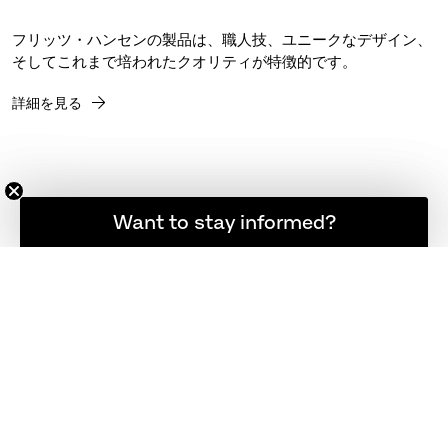
フリッツ・ハンセンの製品は、職人技、ユニークなデザイン、
そしてこれまで培われたクオリティが特徴的です。
詳細を見る
登録者限定の最新ニュース
Want to stay informed?
フリッツ・ハンセン ニュースレター
REGISTER
FOLLOW US