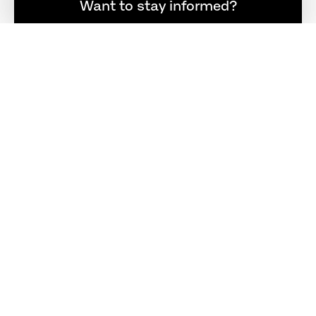
登録者限定の最新ニュース
Want to stay informed?
REGISTER
FOLLOW US
お問い合わせ
+81 (0)3 3400 3107
tokyo@fritzhansen.com
正規販売店
正規販売店
ログイン