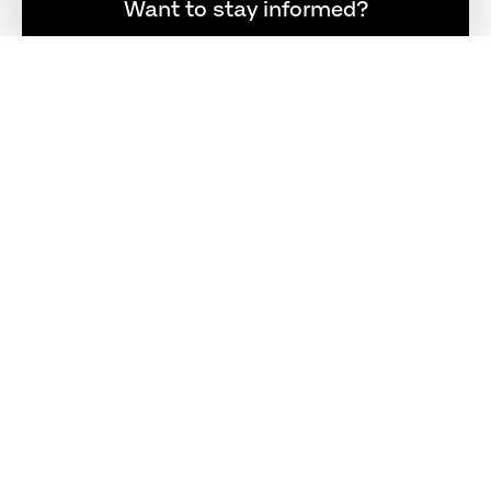
登録者限定の最新ニュース
Want to stay informed?
REGISTER
FOLLOW US
お問い合わせ
+81 (0)3 3400 3107
tokyo@fritzhansen.com
正規販売店
正規販売店
ログイン