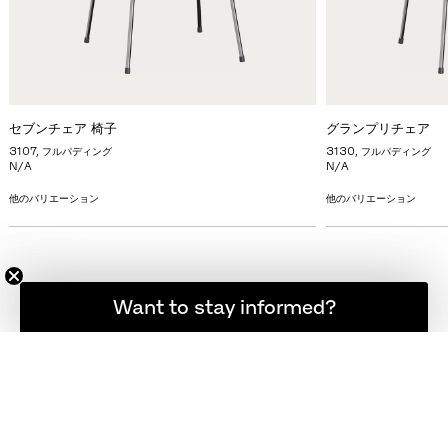
セブンチェア 椅子
グランプリチェア
3107, フルパディング
3130, フルパディング
N/A
N/A
他のバリエーション
他のバリエーション
登録者限定の最新ニュース
Want to stay informed?
フリッツ・ハンセン ニュースレター