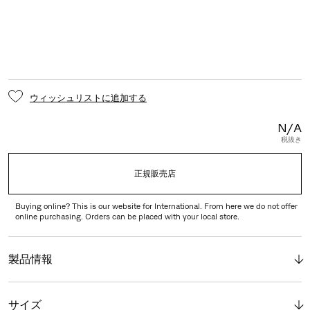
ウィッシュリストに追加する
N/A
税抜き
正規販売店
Buying online? This is our website for International. From here we do not offer
online purchasing. Orders can be placed with your local store.
製品情報
サイズ