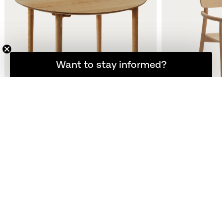
登録者限定の最新ニュース
Want to stay informed?
ヴェン テーブル
ヴェン アームチェア
Ø110, Dining Table, Ø 110 cm
アームチェア
N/A
N/A
他のバリエーション
他のバリエーション