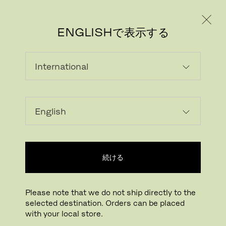
個人のお客様
法人のお客様
ENGLISHで表示する
読み込んでいます...
ウィッシュリストに追加する
続ける
正規販売店
Please note that we do not ship directly to the
selected destination. Orders can be placed
Buying online? This is our website for International. From here we do not offer
with your local store.
online purchasing. Orders can be placed with your local store.