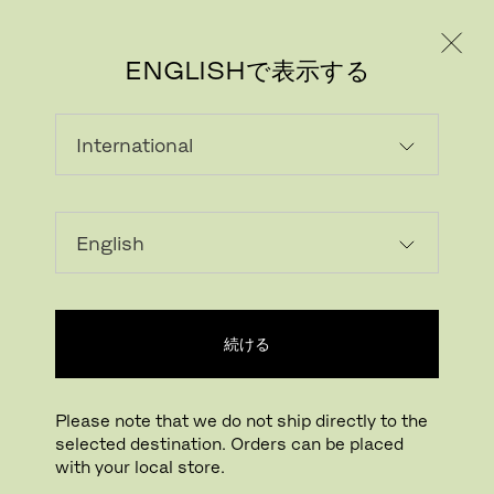
個人のお客様
法人のお客様
ENGLISHで表示する
読み込んでいます...
ウィッシュリストに追加する
続ける
正規販売店
Please note that we do not ship directly to the
selected destination. Orders can be placed
Buying online? This is our website for International. From here we do not offer
with your local store.
online purchasing. Orders can be placed with your local store.