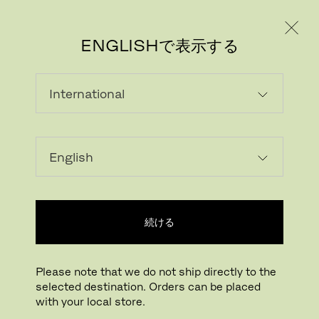
個人のお客様
法人のお客様
ENGLISHで表示する
読み込んでいます...
ウィッシュリストに追加する
続ける
正規販売店
Please note that we do not ship directly to the
selected destination. Orders can be placed
Buying online? This is our website for International. From here we do not offer
with your local store.
online purchasing. Orders can be placed with your local store.