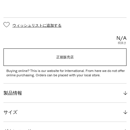
ウィッシュリストに追加する
N/A
税抜き
正規販売店
Buying online? This is our website for International. From here we do not offer
online purchasing. Orders can be placed with your local store.
製品情報
サイズ