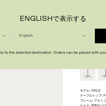
ENGLISHで表示する
PR
円テー
デザイナー ア
ly to the selected destination. Orders can be placed with your
おすすめの仕様
モデル
:
A622
テーブルトップ
:
F
フレーム
:
アルミニ
ベース
:
塗装仕上げ