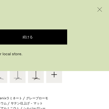
INTERNATIONAL / EUR – JAPANESE
ODUCTS
INSPIRATION
ABOUT US
ブル カフェテーブル
続ける
ルネ・ヤコブセン
,
1968
 local store.
またはお好みの仕様を選ぶ
enixラミネート / グレーブローモ
ウム / サテン仕上げ - マット
アルミニウム / シルバーグレー