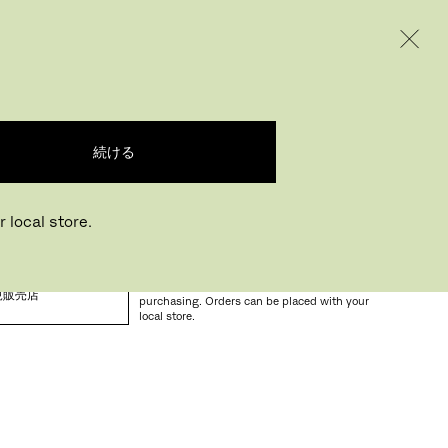
INTERNATIONAL / EUR – JAPANESE
ODUCTS
INSPIRATION
ABOUT US
んでいます...
続ける
 local store.
Buying online? This is our website for
International. From here we do not offer online
規販売店
purchasing. Orders can be placed with your
local store.