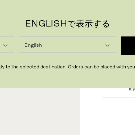
ENGLISHで表示する
PR
読み込
ly to the selected destination. Orders can be placed with your
正