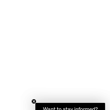
サービス
FAQ
製品保証
製品のケアとメンテナンス
利用規約
ブランドパートナー
登録者限定の最新ニュース
Want to stay informed?